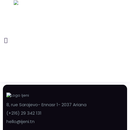
8, rue Sarajevo- Ennasr 1- 2037 Ariana
(+216) 29 342 131
hello@ijeni.tn