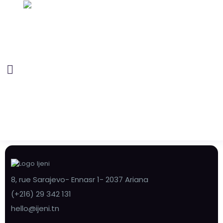
8, rue Sarajevo- Ennasr 1- 2037 Ariana
(+216) 29 342 131
hello@ijeni.tn