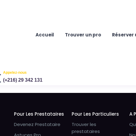
Accueil
Trouver un pro
Réserver 
Appelez-nous
(+216) 29 342 131
Pour Les Prestataires
Pour Les Particuliers
A 
Devenez Prestataire
Trouver les
Qu
prestataires
Astuces Pro
No