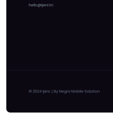
hello@ijeni.tn
© 2024 Ijeni. | By Negra Mobile Solution