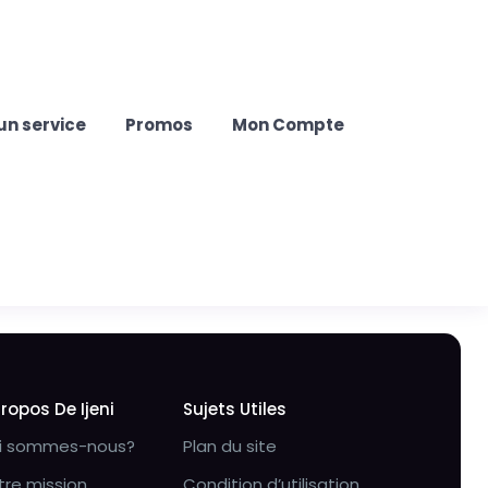
un service
Promos
Mon Compte
Propos De Ijeni
Sujets Utiles
i sommes-nous?
Plan du site
tre mission
Condition d’utilisation