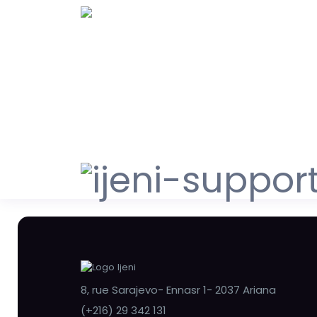
8, rue Sarajevo- Ennasr 1- 2037 Ariana
(+216) 29 342 131