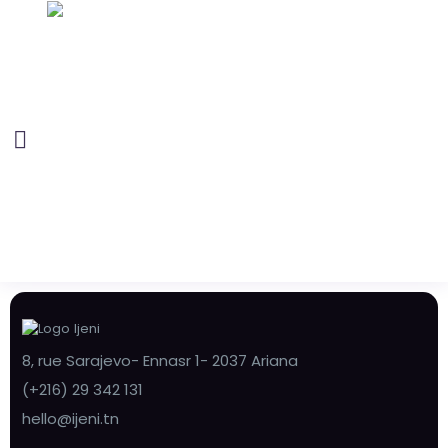
8, rue Sarajevo- Ennasr 1- 2037 Ariana
(+216) 29 342 131
hello@ijeni.tn