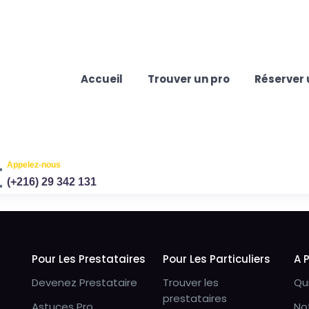
Accueil
Trouver un pro
Réserver 
Appelez-nous
(+216) 29 342 131
Pour Les Prestataires
Pour Les Particuliers
A 
Devenez Prestataire
Trouver les
Qu
prestataires
Astuces Pro
No