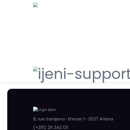
8, rue Sarajevo- Ennasr 1- 2037 Ariana
(+216) 29 342 131