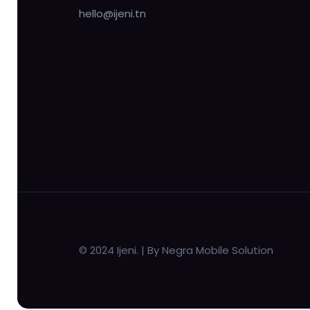
hello@ijeni.tn
© 2024 Ijeni. | By Negra Mobile Solution