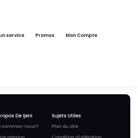
un service
Promos
Mon Compte
Propos De Ijeni
Sujets Utiles
i sommes-nous?
Plan du site
tre mission
Condition d’utilisation