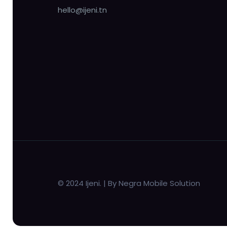
hello@ijeni.tn
© 2024 Ijeni. | By Negra Mobile Solution