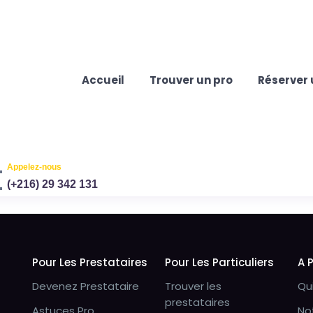
Accueil
Trouver un pro
Réserver 
Appelez-nous
(+216) 29 342 131
Pour Les Prestataires
Pour Les Particuliers
A 
Devenez Prestataire
Trouver les
Qu
prestataires
Astuces Pro
No