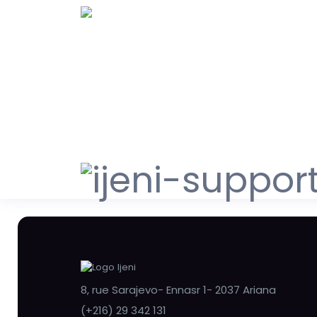
8, rue Sarajevo- Ennasr 1- 2037 Ariana
(+216) 29 342 131