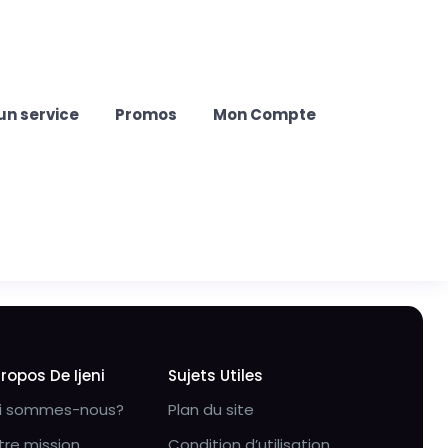
un service
Promos
Mon Compte
Propos De Ijeni
Sujets Utiles
i sommes-nous?
Plan du site
tre mission
Condition d’utilisation