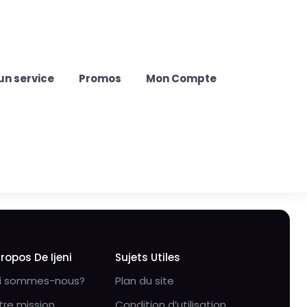
un service
Promos
Mon Compte
Propos De Ijeni
Sujets Utiles
i sommes-nous?
Plan du site
tre mission
Condition d’utilisation