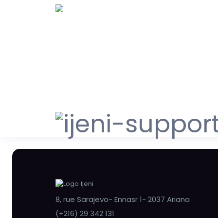
8, rue Sarajevo- Ennasr 1- 2037 Ariana
(+216) 29 342 131