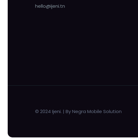
hello@ijeni.tn
© 2024 Ijeni. | By Negra Mobile Solution