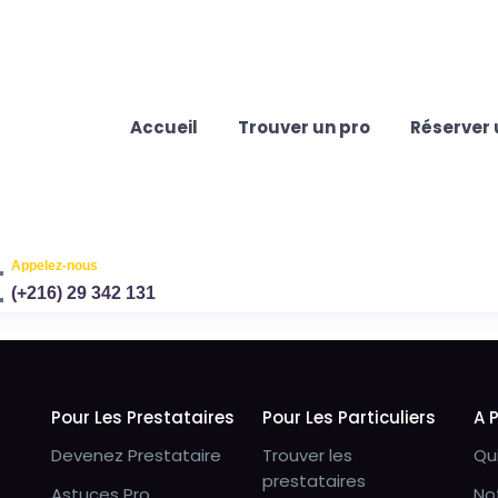
Accueil
Trouver un pro
Réserver 
Appelez-nous
(+216) 29 342 131
Pour Les Prestataires
Pour Les Particuliers
A 
Devenez Prestataire
Trouver les
Qu
prestataires
Astuces Pro
No