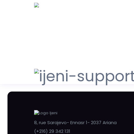
8, rue Sarajevo- Ennasr 1- 2037 Ariana
(+216) 29 342 131