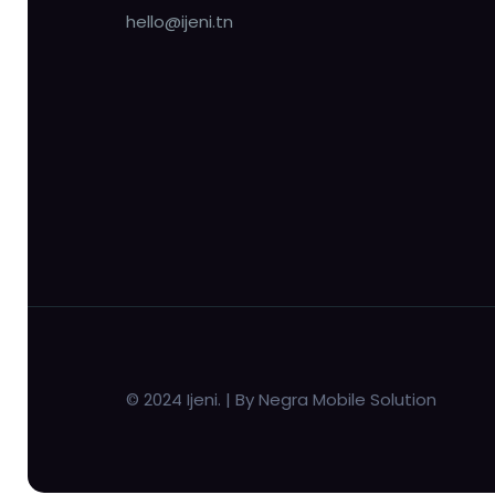
hello@ijeni.tn
© 2024 Ijeni. | By Negra Mobile Solution