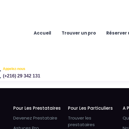
Accueil
Trouver un pro
Réserver 
Appelez-nous
(+216) 29 342 131
Pour Les Prestataires
Pour Les Particuliers
A 
Devenez Prestataire
Trouver les
Qu
prestataires
Astuces Pro
No