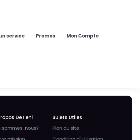
un service
Promos
Mon Compte
Propos De Ijeni
Sujets Utiles
i sommes-nous?
Plan du site
tre mission
Condition d’utilisation