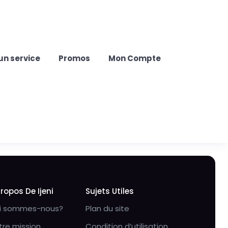
un service
Promos
Mon Compte
Propos De Ijeni
Sujets Utiles
i sommes-nous?
Plan du site
tre mission
Condition d’utilisation