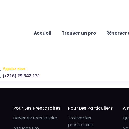
Accueil
Trouver un pro
Réserver 
Appelez-nous
(+216) 29 342 131
Pour Les Prestataires
Pour Les Particuliers
A 
Devenez Prestataire
Trouver les
Qu
prestataires
Astuces Pro
No