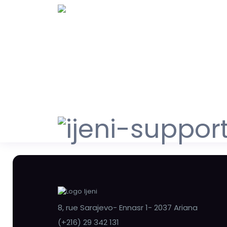
8, rue Sarajevo- Ennasr 1- 2037 Ariana
(+216) 29 342 131