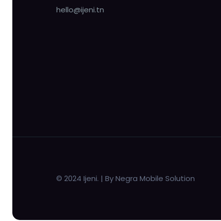
hello@ijeni.tn
© 2024 Ijeni. | By Negra Mobile Solution