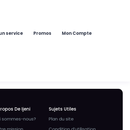
un service
Promos
Mon Compte
Propos De Ijeni
Sujets Utiles
i sommes-nous?
Plan du site
tre mission
Condition d’utilisation