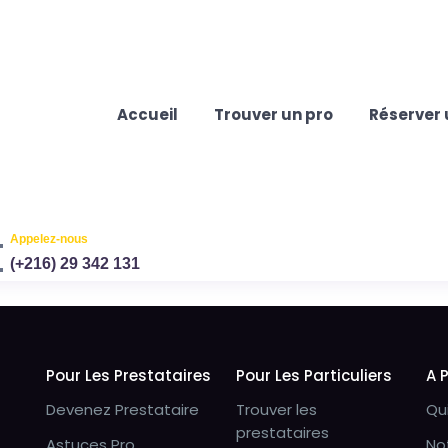
Accueil
Trouver un pro
Réserver 
Appelez-nous
(+216) 29 342 131
Pour Les Prestataires
Pour Les Particuliers
A 
Devenez Prestataire
Trouver les
Qu
prestataires
Astuces Pro
No