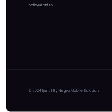
hello@ijeni.tn
© 2024 Ijeni. | By Negra Mobile Solution