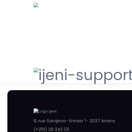
8, rue Sarajevo- Ennasr 1- 2037 Ariana
(+216) 29 342 131