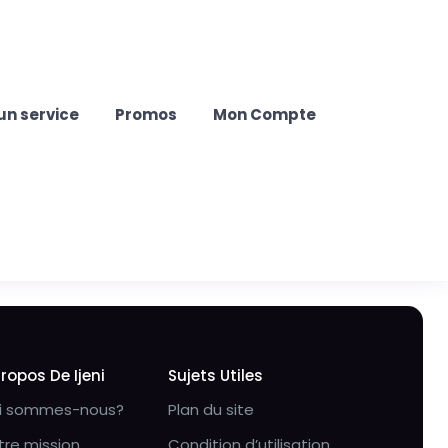
un service
Promos
Mon Compte
Propos De Ijeni
Sujets Utiles
i sommes-nous?
Plan du site
tre mission
Condition d’utilisation