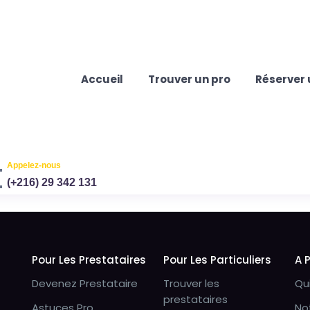
Accueil
Trouver un pro
Réserver 
Appelez-nous
(+216) 29 342 131
Pour Les Prestataires
Pour Les Particuliers
A 
Devenez Prestataire
Trouver les
Qu
prestataires
Astuces Pro
No