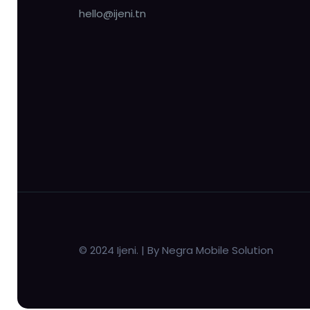
hello@ijeni.tn
© 2024 Ijeni. | By Negra Mobile Solution