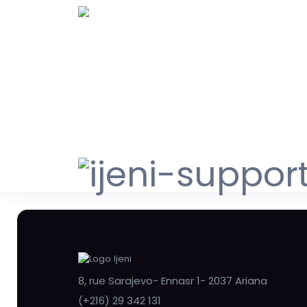
8, rue Sarajevo- Ennasr 1- 2037 Ariana
(+216) 29 342 131