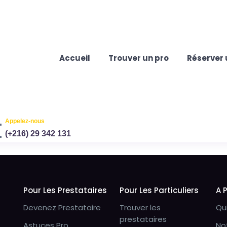
Accueil
Trouver un pro
Réserver 
Appelez-nous
(+216) 29 342 131
Pour Les Prestataires
Pour Les Particuliers
A 
Devenez Prestataire
Trouver les
Qu
prestataires
Astuces Pro
No