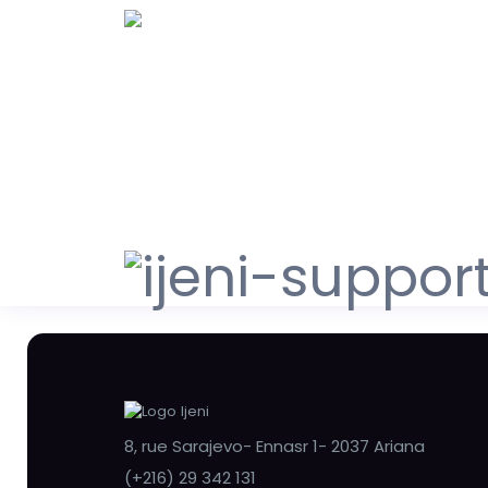
8, rue Sarajevo- Ennasr 1- 2037 Ariana
(+216) 29 342 131