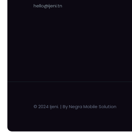
hello@ijeni.tn
© 2024 Ijeni. | By Negra Mobile Solution