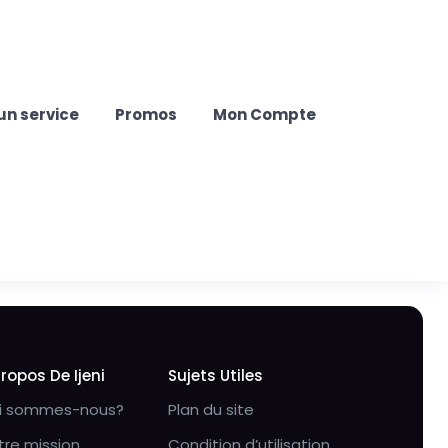
un service
Promos
Mon Compte
Propos De Ijeni
Sujets Utiles
i sommes-nous?
Plan du site
tre mission
Condition d’utilisation