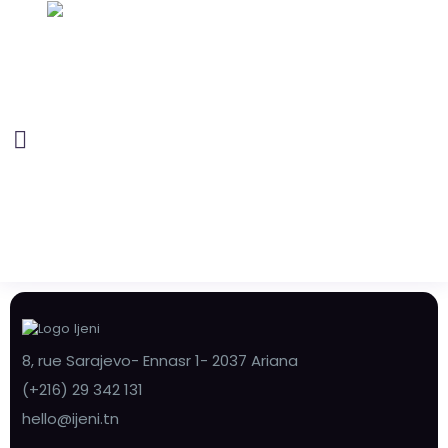
8, rue Sarajevo- Ennasr 1- 2037 Ariana
(+216) 29 342 131
hello@ijeni.tn