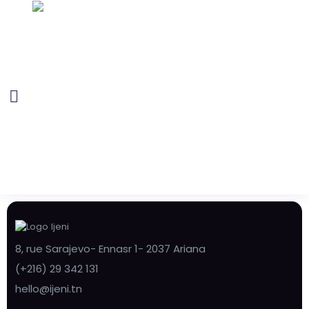
8, rue Sarajevo- Ennasr 1- 2037 Ariana
(+216) 29 342 131
hello@ijeni.tn