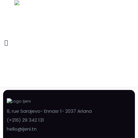
8, rue Sarajevo- Ennasr 1- 2037 Ariana
(+216) 29 342 131
hello@ijeni.tn