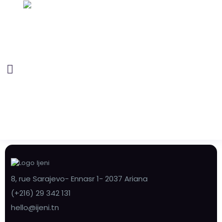
8, rue Sarajevo- Ennasr 1- 2037 Ariana
(+216) 29 342 131
hello@ijeni.tn