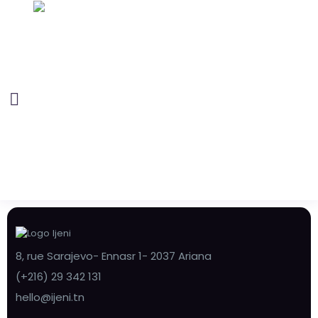
8, rue Sarajevo- Ennasr 1- 2037 Ariana
(+216) 29 342 131
hello@ijeni.tn