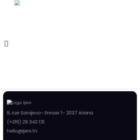
8, rue Sarajevo- Ennasr 1- 2037 Ariana
(+216) 29 342 131
hello@ijeni.tn