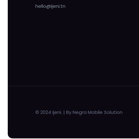
hello@ijeni.tn
© 2024 Ijeni. | By Negra Mobile Solution