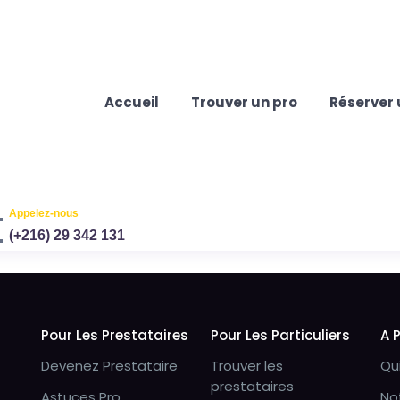
Accueil
Trouver un pro
Réserver 
Appelez-nous
(+216) 29 342 131
Pour Les Prestataires
Pour Les Particuliers
A 
Devenez Prestataire
Trouver les
Qu
prestataires
Astuces Pro
No