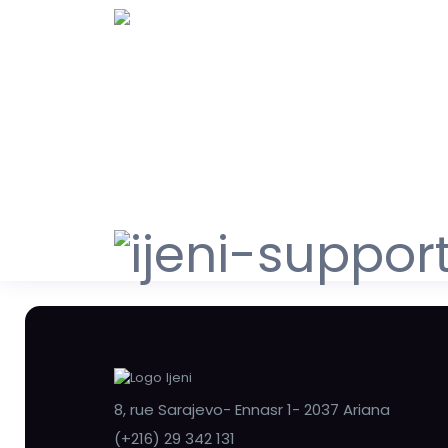
8, rue Sarajevo- Ennasr 1- 2037 Ariana
(+216) 29 342 131