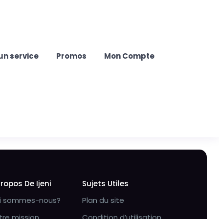
un service
Promos
Mon Compte
Propos De Ijeni
Sujets Utiles
i sommes-nous?
Plan du site
tre mission
Condition d’utilisation