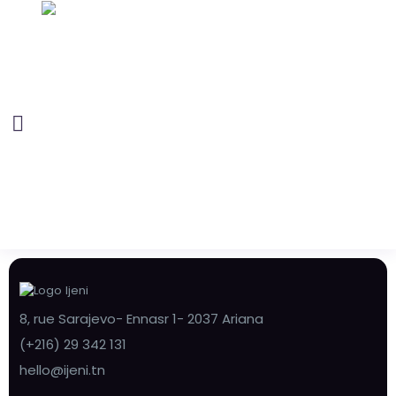
8, rue Sarajevo- Ennasr 1- 2037 Ariana
(+216) 29 342 131
hello@ijeni.tn