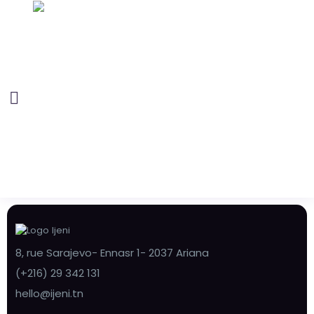
8, rue Sarajevo- Ennasr 1- 2037 Ariana
(+216) 29 342 131
hello@ijeni.tn