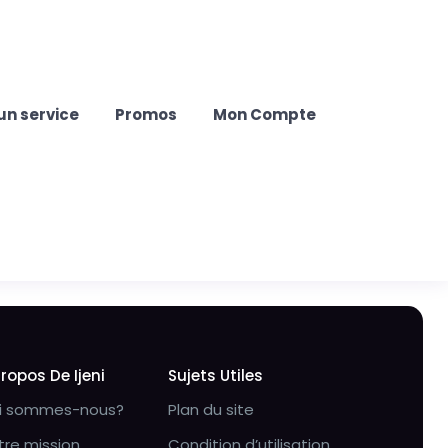
un service
Promos
Mon Compte
Propos De Ijeni
Sujets Utiles
i sommes-nous?
Plan du site
tre mission
Condition d’utilisation