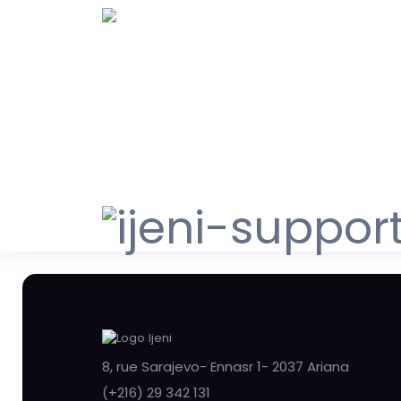
8, rue Sarajevo- Ennasr 1- 2037 Ariana
(+216) 29 342 131