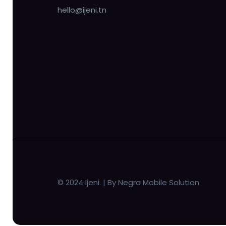
hello@ijeni.tn
© 2024 Ijeni. | By Negra Mobile Solution