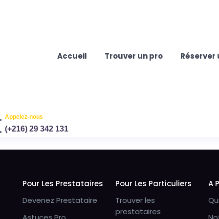
Accueil
Trouver un pro
Réserver 
Appelez-nous
(+216) 29 342 131
Pour Les Prestataires
Pour Les Particuliers
A 
Devenez Prestataire
Trouver les
Qu
prestataires
Astuces Pro
No