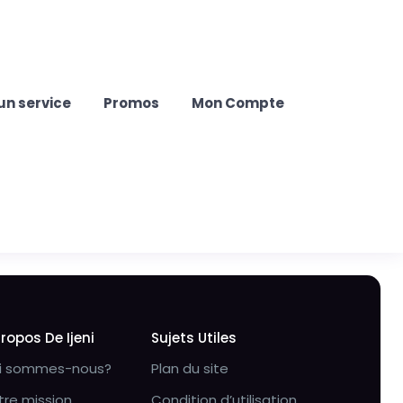
un service
Promos
Mon Compte
Propos De Ijeni
Sujets Utiles
i sommes-nous?
Plan du site
tre mission
Condition d’utilisation