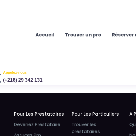
Accueil
Trouver un pro
Réserver 
Appelez-nous
(+216) 29 342 131
Pour Les Prestataires
Pour Les Particuliers
A 
Devenez Prestataire
Trouver les
Qu
prestataires
Astuces Pro
No