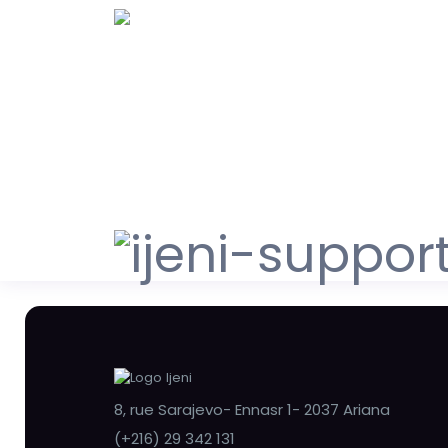
8, rue Sarajevo- Ennasr 1- 2037 Ariana
(+216) 29 342 131