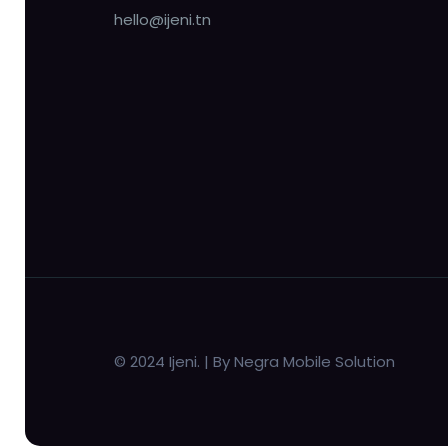
hello@ijeni.tn
© 2024 Ijeni. | By Negra Mobile Solution