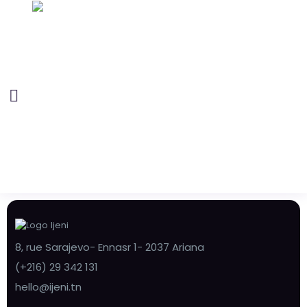
8, rue Sarajevo- Ennasr 1- 2037 Ariana
(+216) 29 342 131
hello@ijeni.tn