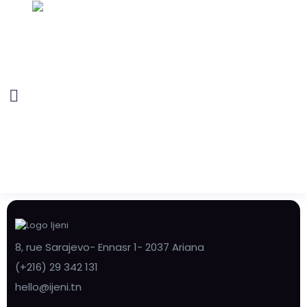
8, rue Sarajevo- Ennasr 1- 2037 Ariana
(+216) 29 342 131
hello@ijeni.tn