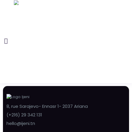
8, rue Sarajevo- Ennasr 1- 2037 Ariana
(+216) 29 342 131
hello@ijeni.tn