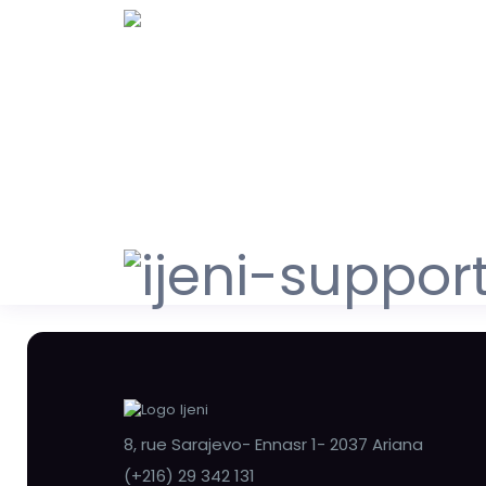
8, rue Sarajevo- Ennasr 1- 2037 Ariana
(+216) 29 342 131