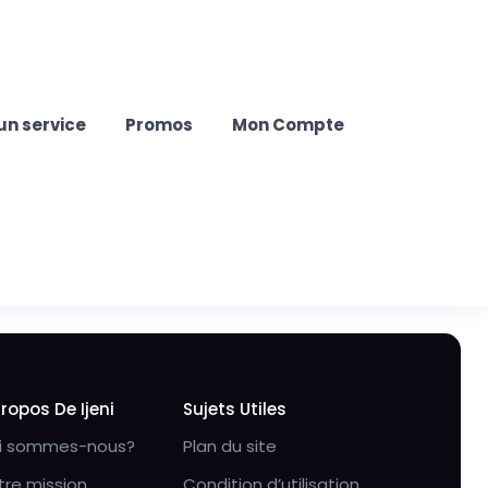
un service
Promos
Mon Compte
Propos De Ijeni
Sujets Utiles
i sommes-nous?
Plan du site
tre mission
Condition d’utilisation