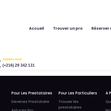
Accueil
Trouver un pro
Réserver 
Appelez-nous
(+216) 29 342 131
Pour Les Prestataires
Pour Les Particuliers
A 
Devenez Prestataire
Trouver les
Qu
prestataires
Astuces Pro
No