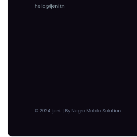
hello@ijeni.tn
© 2024 Ijeni. | By Negra Mobile Solution