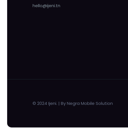
hello@ijeni.tn
© 2024 Ijeni. | By Negra Mobile Solution