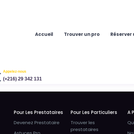
Accueil
Trouver un pro
Réserver 
Appelez-nous
(+216) 29 342 131
Pour Les Prestataires
Pour Les Particuliers
A 
Devenez Prestataire
Trouver les
Qu
prestataires
Astuces Pro
No