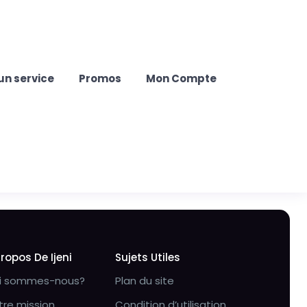
un service
Promos
Mon Compte
Propos De Ijeni
Sujets Utiles
i sommes-nous?
Plan du site
tre mission
Condition d’utilisation