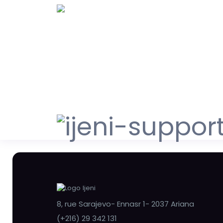
8, rue Sarajevo- Ennasr 1- 2037 Ariana
(+216) 29 342 131