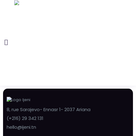
8, rue Sarajevo- Ennasr 1- 2037 Ariana
(+216) 29 342 131
hello@ijeni.tn