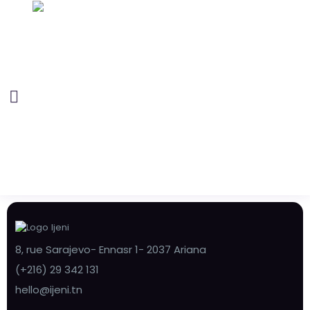
8, rue Sarajevo- Ennasr 1- 2037 Ariana
(+216) 29 342 131
hello@ijeni.tn