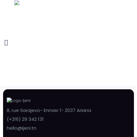
8, rue Sarajevo- Ennasr 1- 2037 Ariana
(+216) 29 342 131
hello@ijeni.tn