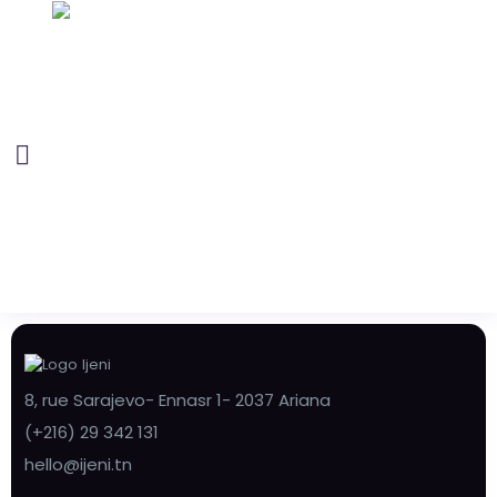
8, rue Sarajevo- Ennasr 1- 2037 Ariana
(+216) 29 342 131
hello@ijeni.tn