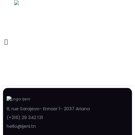
8, rue Sarajevo- Ennasr 1- 2037 Ariana
(+216) 29 342 131
hello@ijeni.tn