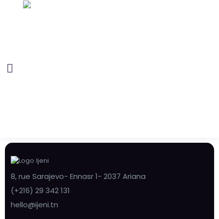
8, rue Sarajevo- Ennasr 1- 2037 Ariana
(+216) 29 342 131
hello@ijeni.tn