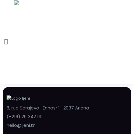
8, rue Sarajevo- Ennasr 1- 2037 Ariana
(+216) 29 342 131
hello@ijeni.tn