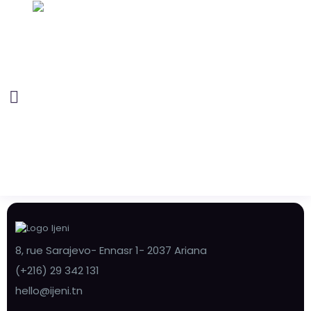
8, rue Sarajevo- Ennasr 1- 2037 Ariana
(+216) 29 342 131
hello@ijeni.tn