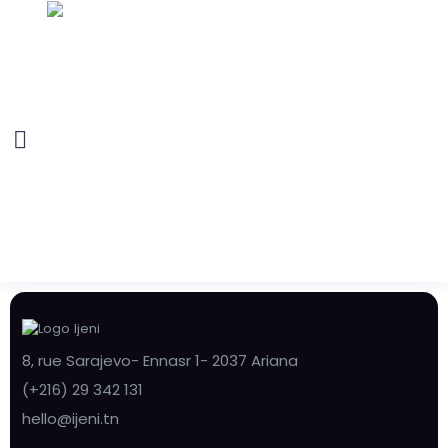
8, rue Sarajevo- Ennasr 1- 2037 Ariana
(+216) 29 342 131
hello@ijeni.tn