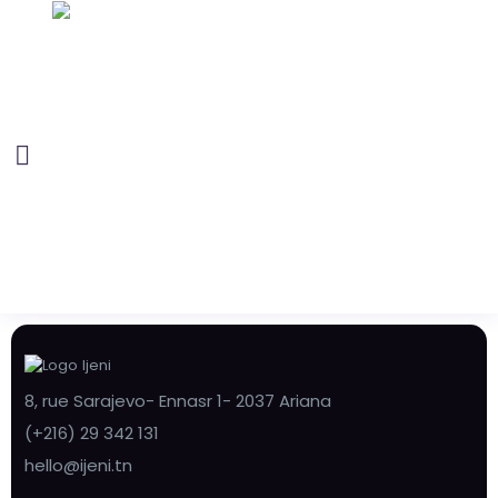
8, rue Sarajevo- Ennasr 1- 2037 Ariana
(+216) 29 342 131
hello@ijeni.tn