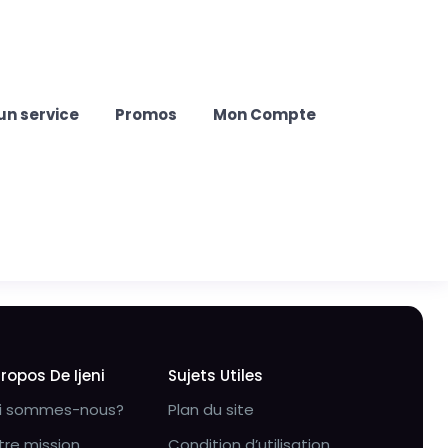
un service
Promos
Mon Compte
Propos De Ijeni
Sujets Utiles
i sommes-nous?
Plan du site
tre mission
Condition d’utilisation