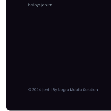
hello@ijeni.tn
© 2024 Ijeni. | By Negra Mobile Solution