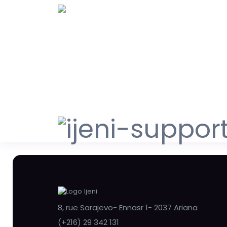
8, rue Sarajevo- Ennasr 1- 2037 Ariana
(+216) 29 342 131