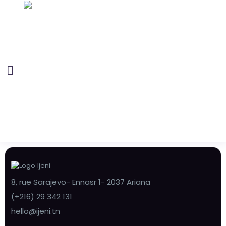
8, rue Sarajevo- Ennasr 1- 2037 Ariana
(+216) 29 342 131
hello@ijeni.tn