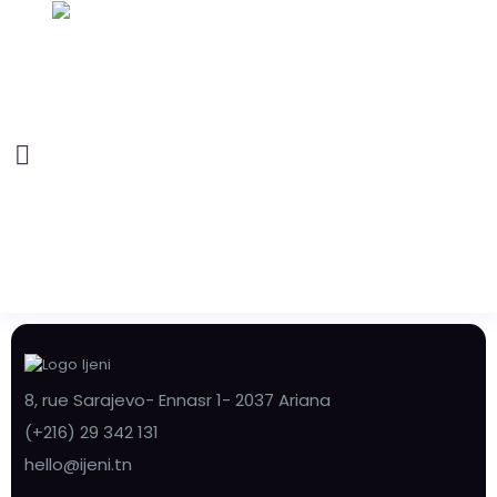
8, rue Sarajevo- Ennasr 1- 2037 Ariana
(+216) 29 342 131
hello@ijeni.tn