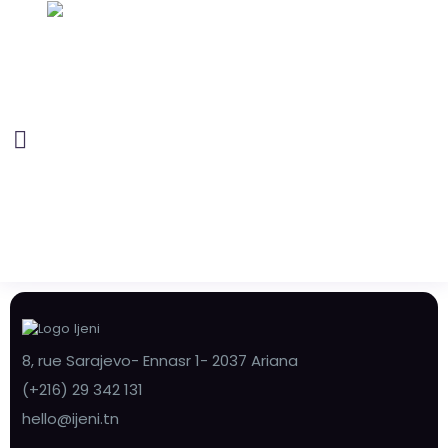
8, rue Sarajevo- Ennasr 1- 2037 Ariana
(+216) 29 342 131
hello@ijeni.tn