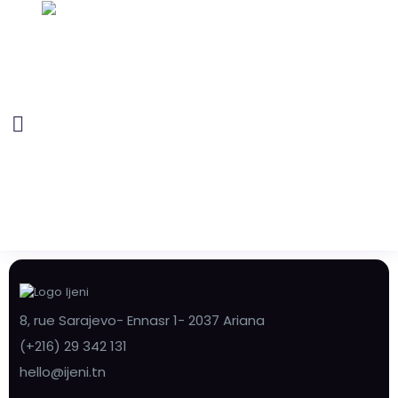
8, rue Sarajevo- Ennasr 1- 2037 Ariana
(+216) 29 342 131
hello@ijeni.tn