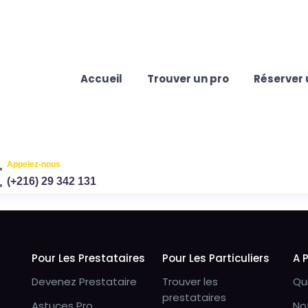
Accueil
Trouver un pro
Réserver 
Appelez-nous
(+216) 29 342 131
Pour Les Prestataires
Pour Les Particuliers
A 
Devenez Prestataire
Trouver les
Qu
prestataires
Astuces Pro
No