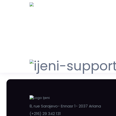
8, rue Sarajevo- Ennasr 1- 2037 Ariana
(+216) 29 342 131