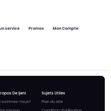
un service
Promos
Mon Compte
Propos De Ijeni
Sujets Utiles
i sommes-nous?
Plan du site
tre mission
Condition d’utilisation