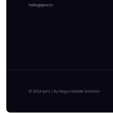
hello@ijeni.tn
© 2024 Ijeni. | By Negra Mobile Solution