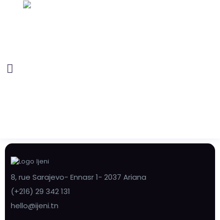
8, rue Sarajevo- Ennasr 1- 2037 Ariana
(+216) 29 342 131
hello@ijeni.tn