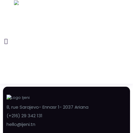
8, rue Sarajevo- Ennasr 1- 2037 Ariana
(+216) 29 342 131
hello@ijeni.tn