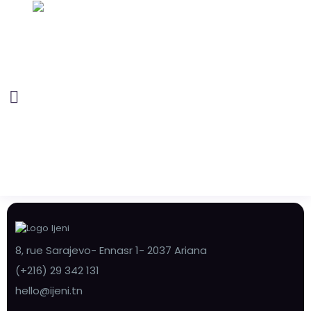
8, rue Sarajevo- Ennasr 1- 2037 Ariana
(+216) 29 342 131
hello@ijeni.tn