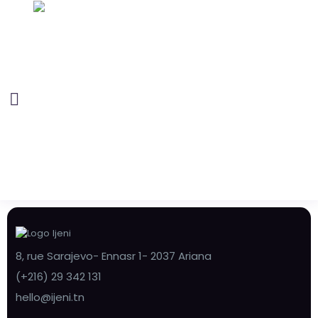
8, rue Sarajevo- Ennasr 1- 2037 Ariana
(+216) 29 342 131
hello@ijeni.tn