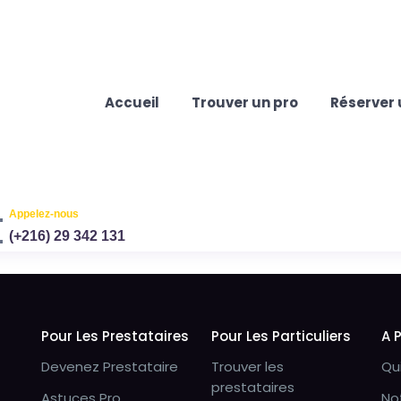
Accueil
Trouver un pro
Réserver 
Appelez-nous
(+216) 29 342 131
Pour Les Prestataires
Pour Les Particuliers
A 
Devenez Prestataire
Trouver les
Qu
prestataires
Astuces Pro
No