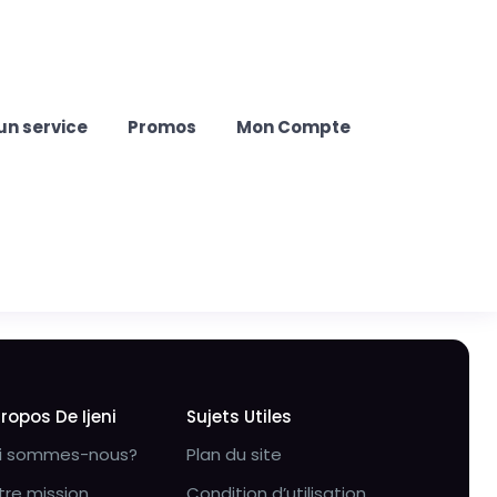
un service
Promos
Mon Compte
Propos De Ijeni
Sujets Utiles
i sommes-nous?
Plan du site
tre mission
Condition d’utilisation