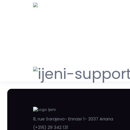
8, rue Sarajevo- Ennasr 1- 2037 Ariana
(+216) 29 342 131