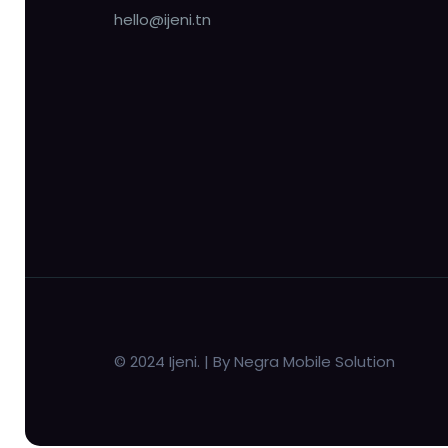
hello@ijeni.tn
© 2024 Ijeni. | By Negra Mobile Solution