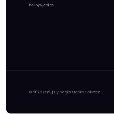
hello@ijeni.tn
© 2024 Ijeni. | By Negra Mobile Solution