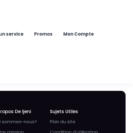
un service
Promos
Mon Compte
Propos De Ijeni
Sujets Utiles
i sommes-nous?
Plan du site
tre mission
Condition d’utilisation