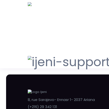
8, rue Sarajevo- Ennasr 1- 2037 Ariana
(+216) 29 342 131