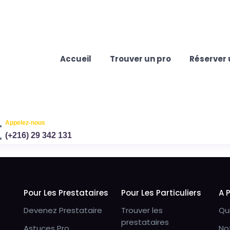
Accueil
Trouver un pro
Réserver 
Appelez-nous
(+216) 29 342 131
Pour Les Prestataires
Pour Les Particuliers
A 
Devenez Prestataire
Trouver les
Qu
prestataires
Astuces Pro
No